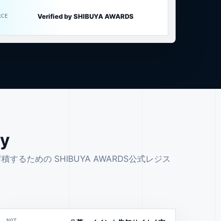
Verified by SHIBUYA AWARDS
RCE
ry
ための SHIBUYA AWARDS公式レジス
NOT