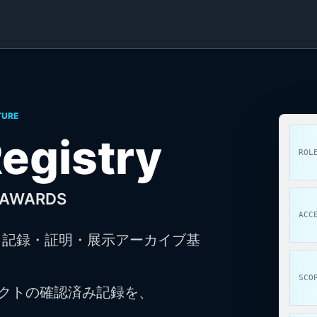
TURE
egistry
ROL
A AWARDS
ACC
ィスト記録・証明・展示アーカイブ基
SCO
ェクトの確認済み記録を、