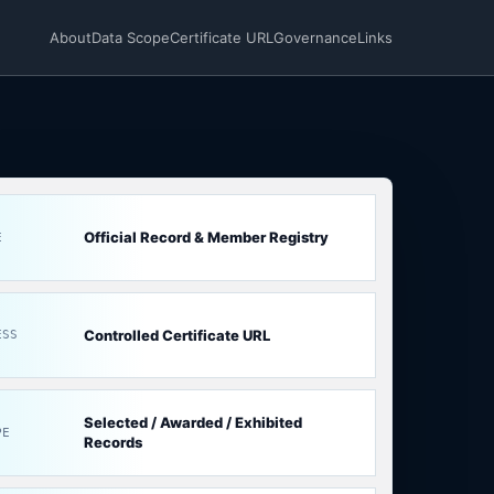
About
Data Scope
Certificate URL
Governance
Links
Official Record & Member Registry
E
Controlled Certificate URL
ESS
Selected / Awarded / Exhibited
PE
Records