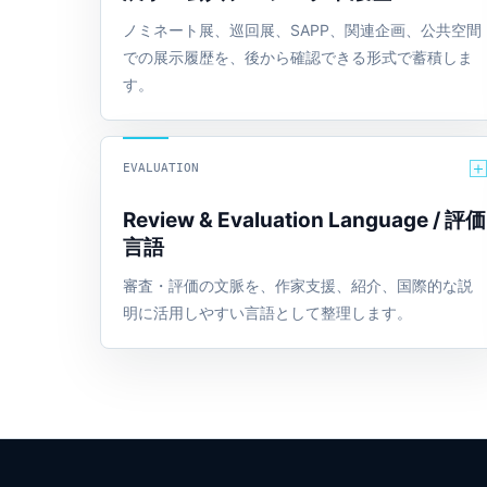
ノミネート展、巡回展、SAPP、関連企画、公共空間
での展示履歴を、後から確認できる形式で蓄積しま
す。
EVALUATION
Review & Evaluation Language / 評価
言語
審査・評価の文脈を、作家支援、紹介、国際的な説
明に活用しやすい言語として整理します。