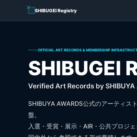
SHIBUGEI Registry
OFFICIAL ART RECORDS & MEMBERSHIP INFRASTRUC
SHIBUGEI R
Verified Art Records by SHIBUY
SHIBUYA AWARDS公式のアーテ
盤。
入選・受賞・展示・AIR・公共プロジ