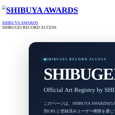
SHIBUYA AWARDS
SHIBUGEI RECORD ACCESS
SHIBUGEI RECORD ACCESS
SHIBUGEI 
Official Art Registry by
このページは、SHIBUYA AWAR
別URLと登録済みユーザー権限を通