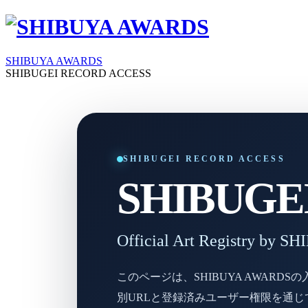
SHIBUYA AWARDS
SHIBUGEI RECORD ACCESS
SHIBUGEI RECORD ACCESS
SHIBUGEI 
Official Art Registry by
このページは、SHIBUYA AWAR
別URLと登録済みユーザー権限を通