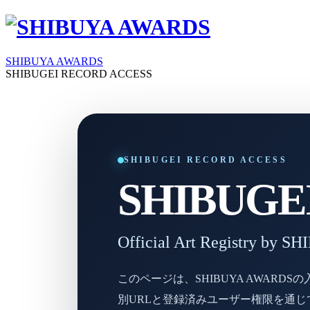
SHIBUYA AWARDS
SHIBUGEI RECORD ACCESS
SHIBUGEI RECORD ACCESS
SHIBUGEI 
Official Art Registry by
このページは、SHIBUYA AWAR
別URLと登録済みユーザー権限を通