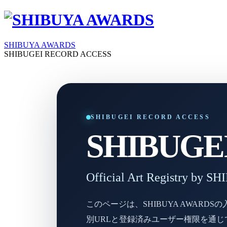
SHIBUYA AWARDS
SHIBUGEI RECORD ACCESS
SHIBUGEI RECORD ACCESS
SHIBUGEI 
Official Art Registry by
このページは、SHIBUYA AWAR
別URLと登録済みユーザー権限を通